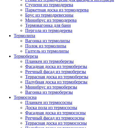
Ступени из термодерева
Паркетная доска из термодерева
Брус из термодревесины
Минибрус из термодерева
Термовагонка для бани
Пергола из термодерева
Термолипа
Вагонка из термолипы
Полок из термолипы
Галтель из термолипы
Термобереза
Планкен из термоберезы
Фасадная доска из термоберезы
Реечный фасад из термоберезы
Террасная доска из термоберезы
Палубная доска из термоберезы
Минибрус из термоберезы
Вагонка из термоберезы
Термососна
Планкен из термососны
Доска пола из термососны
Фасадная доска из термососны
Реечный фасад из термососны
Террасная доска из термососны