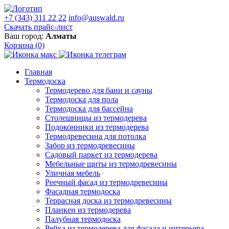
+7 (343) 311 22 22
info@auswald.ru
Скачать прайс-лист
Ваш город:
Алматы
Корзина
(0)
Главная
Термодоска
Термодерево для бани и сауны
Термодоска для пола
Термодоска для бассейна
Столешницы из термодерева
Подоконники из термодерева
Термодревесина для потолка
Забор из термодревесины
Садовый паркет из термодерева
Мебельные щиты из термодревесины
Уличная мебель
Реечный фасад из термодревесины
Фасадная термодоска
Террасная доска из термодревесины
Планкен из термодерева
Палубная термодоска
Рейка из термодерева для фасада и интерьера