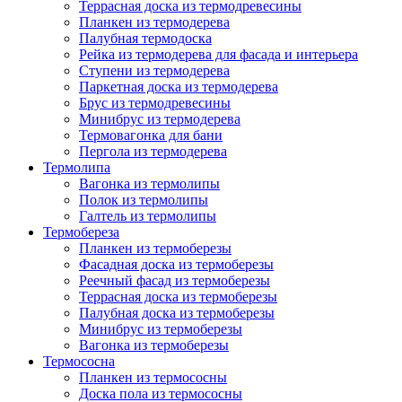
Террасная доска из термодревесины
Планкен из термодерева
Палубная термодоска
Рейка из термодерева для фасада и интерьера
Ступени из термодерева
Паркетная доска из термодерева
Брус из термодревесины
Минибрус из термодерева
Термовагонка для бани
Пергола из термодерева
Термолипа
Вагонка из термолипы
Полок из термолипы
Галтель из термолипы
Термобереза
Планкен из термоберезы
Фасадная доска из термоберезы
Реечный фасад из термоберезы
Террасная доска из термоберезы
Палубная доска из термоберезы
Минибрус из термоберезы
Вагонка из термоберезы
Термососна
Планкен из термососны
Доска пола из термососны