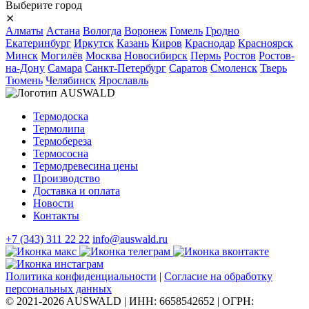
Выберите город
⨯
Алматы
Астана
Вологда
Воронеж
Гомель
Гродно
Екатеринбург
Иркутск
Казань
Киров
Краснодар
Красноярск
Минск
Могилёв
Москва
Новосибирск
Пермь
Ростов
Ростов-
на-Дону
Самара
Санкт-Петербург
Саратов
Смоленск
Тверь
Тюмень
Челябинск
Ярославль
Термодоска
Термолипа
Термобереза
Термососна
Термодревесина цены
Производство
Доставка и оплата
Новости
Контакты
+7 (343) 311 22 22
info@auswald.ru
Политика конфиденциальности
|
Согласие на обработку
персональных данных
© 2021-2026 AUSWALD
|
ИНН: 6658542652
|
ОГРН: