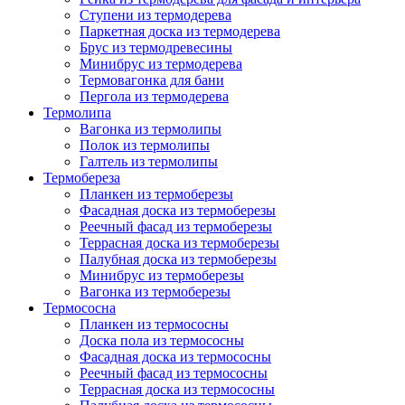
Ступени из термодерева
Паркетная доска из термодерева
Брус из термодревесины
Минибрус из термодерева
Термовагонка для бани
Пергола из термодерева
Термолипа
Вагонка из термолипы
Полок из термолипы
Галтель из термолипы
Термобереза
Планкен из термоберезы
Фасадная доска из термоберезы
Реечный фасад из термоберезы
Террасная доска из термоберезы
Палубная доска из термоберезы
Минибрус из термоберезы
Вагонка из термоберезы
Термососна
Планкен из термососны
Доска пола из термососны
Фасадная доска из термососны
Реечный фасад из термососны
Террасная доска из термососны