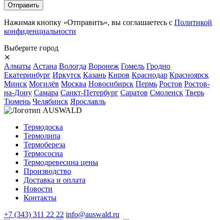
Нажимая кнопку «Отправить», вы соглашаетесь с
Политикой
конфиденциальности
Выберите город
⨯
Алматы
Астана
Вологда
Воронеж
Гомель
Гродно
Екатеринбург
Иркутск
Казань
Киров
Краснодар
Красноярск
Минск
Могилёв
Москва
Новосибирск
Пермь
Ростов
Ростов-
на-Дону
Самара
Санкт-Петербург
Саратов
Смоленск
Тверь
Тюмень
Челябинск
Ярославль
Термодоска
Термолипа
Термобереза
Термососна
Термодревесина цены
Производство
Доставка и оплата
Новости
Контакты
+7 (343) 311 22 22
info@auswald.ru