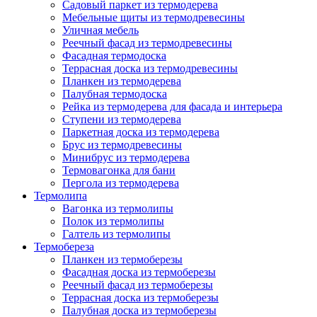
Садовый паркет из термодерева
Мебельные щиты из термодревесины
Уличная мебель
Реечный фасад из термодревесины
Фасадная термодоска
Террасная доска из термодревесины
Планкен из термодерева
Палубная термодоска
Рейка из термодерева для фасада и интерьера
Ступени из термодерева
Паркетная доска из термодерева
Брус из термодревесины
Минибрус из термодерева
Термовагонка для бани
Пергола из термодерева
Термолипа
Вагонка из термолипы
Полок из термолипы
Галтель из термолипы
Термобереза
Планкен из термоберезы
Фасадная доска из термоберезы
Реечный фасад из термоберезы
Террасная доска из термоберезы
Палубная доска из термоберезы