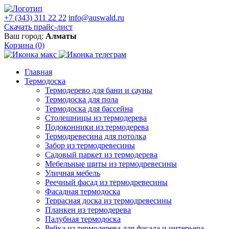
+7 (343) 311 22 22
info@auswald.ru
Скачать прайс-лист
Ваш город:
Алматы
Корзина
(0)
Главная
Термодоска
Термодерево для бани и сауны
Термодоска для пола
Термодоска для бассейна
Столешницы из термодерева
Подоконники из термодерева
Термодревесина для потолка
Забор из термодревесины
Садовый паркет из термодерева
Мебельные щиты из термодревесины
Уличная мебель
Реечный фасад из термодревесины
Фасадная термодоска
Террасная доска из термодревесины
Планкен из термодерева
Палубная термодоска
Рейка из термодерева для фасада и интерьера